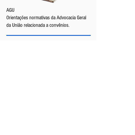
AGU
Orientações normativas da Advocacia Geral
da União relacionada a convênios.
TESE
Tese de Doutorado: Entre a intenção e o ato:
uma análise da política de contratualização
dos hospitais de ensino (2004-2010)
Arthur Chioro
Parte 1
Parte 2